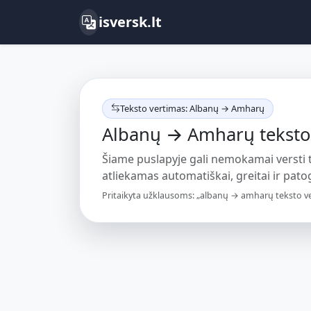
isversk.lt
Teksto vertimas: Albanų → Amharų
Albanų → Amharų teksto 
Šiame puslapyje gali nemokamai versti
atliekamas automatiškai, greitai ir patogi
Pritaikyta užklausoms: „albanų → amharų teksto ver