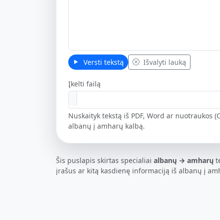
Versti tekstą
Išvalyti lauką
Įkelti failą
Nuskaityk tekstą iš PDF, Word ar nuotraukos (O
albanų į amharų kalbą.
Šis puslapis skirtas specialiai
albanų → amharų
t
įrašus ar kitą kasdienę informaciją iš albanų į am