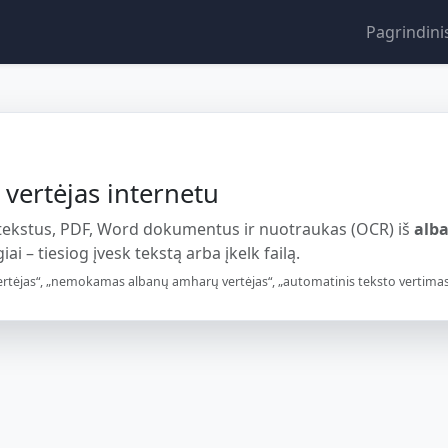
Pagrindini
vertėjas internetu
 tekstus, PDF, Word dokumentus ir nuotraukas (OCR) iš
alb
ai – tiesiog įvesk tekstą arba įkelk failą.
tėjas“, „nemokamas albanų amharų vertėjas“, „automatinis teksto vertimas i