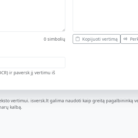
0 simbolių
Kopijuoti vertimą
Perk
CR) ir paversk jį vertimu iš
eksto vertimui. isversk.lt galima naudoti kaip greitą pagalbininką ve
harų kalbą.