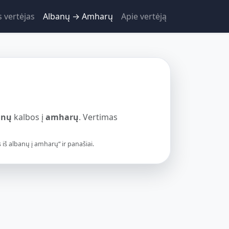
s vertėjas
Albanų → Amharų
Apie vertėją
anų
kalbos į
amharų
. Vertimas
š albanų į amharų“ ir panašiai.