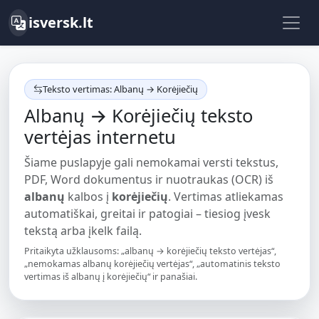
isversk.lt
Teksto vertimas: Albanų → Korėjiečių
Albanų → Korėjiečių teksto
vertėjas internetu
Šiame puslapyje gali nemokamai versti tekstus,
PDF, Word dokumentus ir nuotraukas (OCR) iš
albanų
kalbos į
korėjiečių
. Vertimas atliekamas
automatiškai, greitai ir patogiai – tiesiog įvesk
tekstą arba įkelk failą.
Pritaikyta užklausoms: „albanų → korėjiečių teksto vertėjas“,
„nemokamas albanų korėjiečių vertėjas“, „automatinis teksto
vertimas iš albanų į korėjiečių“ ir panašiai.