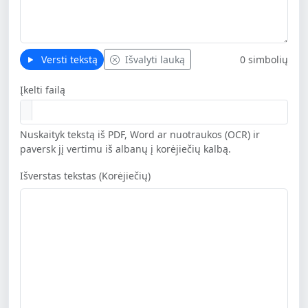
Versti tekstą
Išvalyti lauką
0 simbolių
Įkelti failą
Nuskaityk tekstą iš PDF, Word ar nuotraukos (OCR) ir
paversk jį vertimu iš albanų į korėjiečių kalbą.
Išverstas tekstas (Korėjiečių)