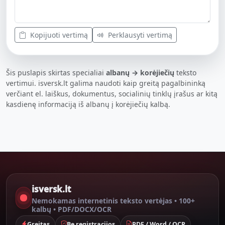
Kopijuoti vertimą
Perklausyti vertimą
Šis puslapis skirtas specialiai
albanų → korėjiečių
teksto
vertimui. isversk.lt galima naudoti kaip greitą pagalbininką
verčiant el. laiškus, dokumentus, socialinių tinklų įrašus ar kitą
kasdienę informaciją iš albanų į korėjiečių kalbą.
isversk.lt
Nemokamas internetinis teksto vertėjas • 100+
kalbų • PDF/DOCX/OCR
Greitas
Be registracijos
PDF / Word / OCR