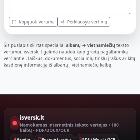
Kopijuoti vertimą
Perklausyti vertimą
Šis puslapis skirtas specialiai
albanų → vietnamiečių
teksto
vertimui. isversk.lt galima naudoti kaip greitą pagalbininką
verčiant el. laiškus, dokumentus, socialinių tinklų įrašus ar kitą
kasdienę informaciją iš albanų į vietnamiečių kalbą.
isversk.lt
Nemokamas internetinis teksto vertėjas • 100+
kalbų • PDF/DOCX/OCR
Greitas
Be registracijos
PDF / Word / OCR