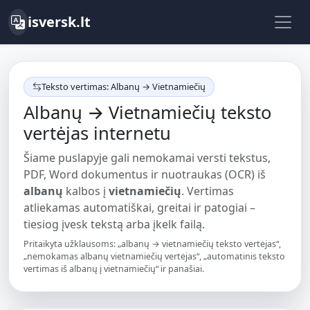
isversk.lt
Teksto vertimas: Albanų → Vietnamiečių
Albanų → Vietnamiečių teksto
vertėjas internetu
Šiame puslapyje gali nemokamai versti tekstus,
PDF, Word dokumentus ir nuotraukas (OCR) iš
albanų
kalbos į
vietnamiečių
. Vertimas
atliekamas automatiškai, greitai ir patogiai –
tiesiog įvesk tekstą arba įkelk failą.
Pritaikyta užklausoms: „albanų → vietnamiečių teksto vertėjas“,
„nemokamas albanų vietnamiečių vertėjas“, „automatinis teksto
vertimas iš albanų į vietnamiečių“ ir panašiai.