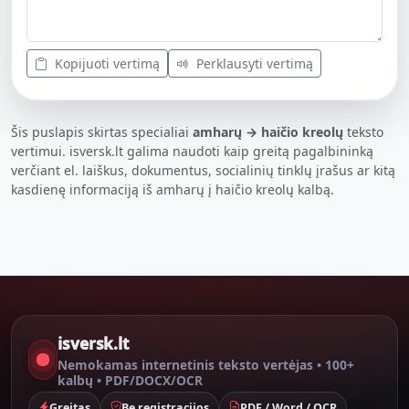
Kopijuoti vertimą
Perklausyti vertimą
Šis puslapis skirtas specialiai
amharų → haičio kreolų
teksto
vertimui. isversk.lt galima naudoti kaip greitą pagalbininką
verčiant el. laiškus, dokumentus, socialinių tinklų įrašus ar kitą
kasdienę informaciją iš amharų į haičio kreolų kalbą.
isversk.lt
Nemokamas internetinis teksto vertėjas • 100+
kalbų • PDF/DOCX/OCR
Greitas
Be registracijos
PDF / Word / OCR