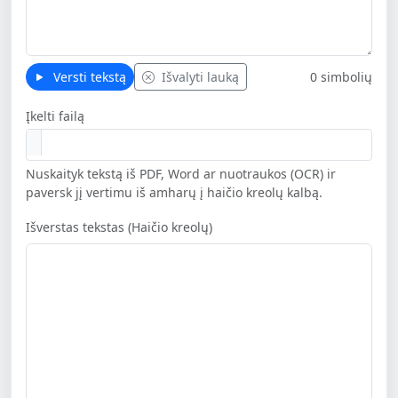
Versti tekstą
Išvalyti lauką
0 simbolių
Įkelti failą
Nuskaityk tekstą iš PDF, Word ar nuotraukos (OCR) ir
paversk jį vertimu iš amharų į haičio kreolų kalbą.
Išverstas tekstas (Haičio kreolų)