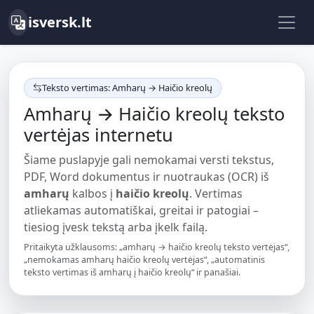
isversk.lt
Teksto vertimas: Amharų → Haičio kreolų
Amharų → Haičio kreolų teksto
vertėjas internetu
Šiame puslapyje gali nemokamai versti tekstus,
PDF, Word dokumentus ir nuotraukas (OCR) iš
amharų
kalbos į
haičio kreolų
. Vertimas
atliekamas automatiškai, greitai ir patogiai –
tiesiog įvesk tekstą arba įkelk failą.
Pritaikyta užklausoms: „amharų → haičio kreolų teksto vertėjas“,
„nemokamas amharų haičio kreolų vertėjas“, „automatinis
teksto vertimas iš amharų į haičio kreolų“ ir panašiai.