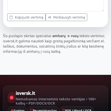
Kopijuoti vertimą
Perklausyti vertimą
Šis puslapis skirtas specialiai
amharų → rusų
teksto vertimui.
isversk.lt galima naudoti kaip greitą pagalbininką verčiant el.
laiškus, dokumentus, socialinių tinklų įrašus ar kitą kasdienę
informaciją iš amharų į rusų kalbą.
isversk.lt
Nemokamas internetinis teksto vertėjas • 100+
kalbų • PDF/DOCX/OCR
Greitas
Be registracijos
PDF / Word / OCR