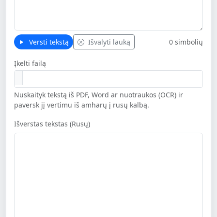
Versti tekstą
Išvalyti lauką
0 simbolių
Įkelti failą
Nuskaityk tekstą iš PDF, Word ar nuotraukos (OCR) ir
paversk jį vertimu iš amharų į rusų kalbą.
Išverstas tekstas (Rusų)