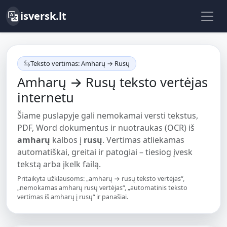
isversk.lt
Teksto vertimas: Amharų → Rusų
Amharų → Rusų teksto vertėjas
internetu
Šiame puslapyje gali nemokamai versti tekstus,
PDF, Word dokumentus ir nuotraukas (OCR) iš
amharų
kalbos į
rusų
. Vertimas atliekamas
automatiškai, greitai ir patogiai – tiesiog įvesk
tekstą arba įkelk failą.
Pritaikyta užklausoms: „amharų → rusų teksto vertėjas“,
„nemokamas amharų rusų vertėjas“, „automatinis teksto
vertimas iš amharų į rusų“ ir panašiai.