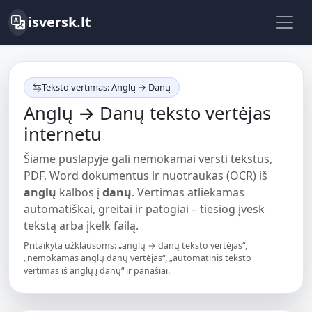
isversk.lt
Teksto vertimas: Anglų → Danų
Anglų → Danų teksto vertėjas
internetu
Šiame puslapyje gali nemokamai versti tekstus,
PDF, Word dokumentus ir nuotraukas (OCR) iš
anglų
kalbos į
danų
. Vertimas atliekamas
automatiškai, greitai ir patogiai – tiesiog įvesk
tekstą arba įkelk failą.
Pritaikyta užklausoms: „anglų → danų teksto vertėjas“,
„nemokamas anglų danų vertėjas“, „automatinis teksto
vertimas iš anglų į danų“ ir panašiai.