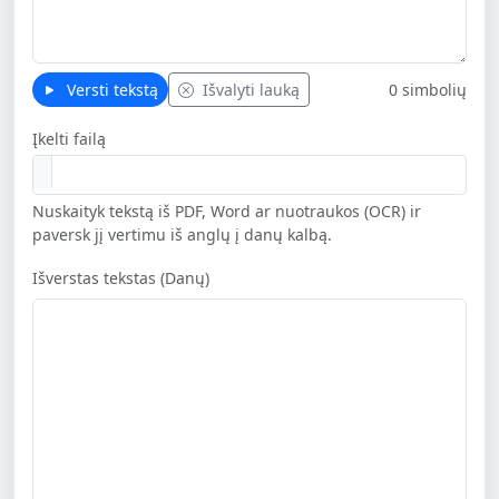
Versti tekstą
Išvalyti lauką
0 simbolių
Įkelti failą
Nuskaityk tekstą iš PDF, Word ar nuotraukos (OCR) ir
paversk jį vertimu iš anglų į danų kalbą.
Išverstas tekstas (Danų)