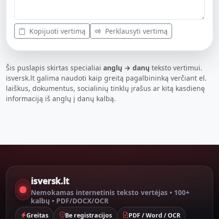
Kopijuoti vertimą
Perklausyti vertimą
Šis puslapis skirtas specialiai
anglų → danų
teksto vertimui.
isversk.lt galima naudoti kaip greitą pagalbininką verčiant el.
laiškus, dokumentus, socialinių tinklų įrašus ar kitą kasdienę
informaciją iš anglų į danų kalbą.
isversk.lt
Nemokamas internetinis teksto vertėjas • 100+
kalbų • PDF/DOCX/OCR
Greitas
Be registracijos
PDF / Word / OCR