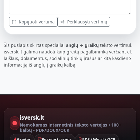
Kopijuoti vertimą
Perklausyti vertimą
Šis puslapis skirtas specialiai
anglų → graikų
teksto vertimui.
isversk.lt galima naudoti kaip greitą pagalbininką verčiant el.
laiškus, dokumentus, socialinių tinklų įrašus ar kitą kasdienę
informaciją iš anglų į graikų kalbą.
isversk.lt
Nemokamas internetinis teksto vertėjas • 100+
kalbų • PDF/DOCX/OCR
Greitas
Be registracijos
PDF / Word / OCR