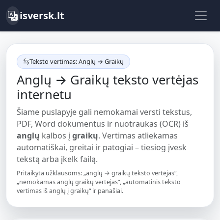
isversk.lt
Teksto vertimas: Anglų → Graikų
Anglų → Graikų teksto vertėjas
internetu
Šiame puslapyje gali nemokamai versti tekstus,
PDF, Word dokumentus ir nuotraukas (OCR) iš
anglų
kalbos į
graikų
. Vertimas atliekamas
automatiškai, greitai ir patogiai – tiesiog įvesk
tekstą arba įkelk failą.
Pritaikyta užklausoms: „anglų → graikų teksto vertėjas“,
„nemokamas anglų graikų vertėjas“, „automatinis teksto
vertimas iš anglų į graikų“ ir panašiai.