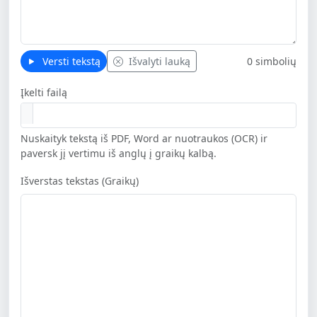
Versti tekstą
Išvalyti lauką
0 simbolių
Įkelti failą
Nuskaityk tekstą iš PDF, Word ar nuotraukos (OCR) ir
paversk jį vertimu iš anglų į graikų kalbą.
Išverstas tekstas (Graikų)