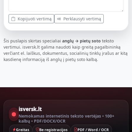
Kopijuoti vertimą
Perklausyti vertimą
Šis puslapis skirtas specialiai
anglų → pietų soto
teksto
vertimui. isversk.lt galima naudoti kaip greitą pagalbininką
verčiant el. laiškus, dokumentus, socialinių tinklų įrašus ar kitą
kasdienę informaciją iš anglų į pietų soto kalbą.
isversk.lt
Nemokamas internetinis teksto vertėjas • 100+
kalbų • PDF/DOCX/OCR
Greitas
Be registracijos
PDF / Word / OCR