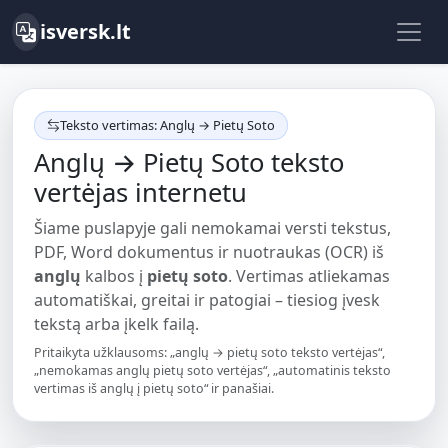
isversk.lt
Teksto vertimas: Anglų → Pietų Soto
Anglų → Pietų Soto teksto
vertėjas internetu
Šiame puslapyje gali nemokamai versti tekstus,
PDF, Word dokumentus ir nuotraukas (OCR) iš
anglų
kalbos į
pietų soto
. Vertimas atliekamas
automatiškai, greitai ir patogiai – tiesiog įvesk
tekstą arba įkelk failą.
Pritaikyta užklausoms: „anglų → pietų soto teksto vertėjas“,
„nemokamas anglų pietų soto vertėjas“, „automatinis teksto
vertimas iš anglų į pietų soto“ ir panašiai.