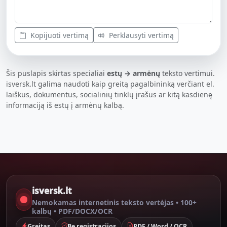
Kopijuoti vertimą
Perklausyti vertimą
Šis puslapis skirtas specialiai
estų → armėnų
teksto vertimui.
isversk.lt galima naudoti kaip greitą pagalbininką verčiant el.
laiškus, dokumentus, socialinių tinklų įrašus ar kitą kasdienę
informaciją iš estų į armėnų kalbą.
isversk.lt
Nemokamas internetinis teksto vertėjas • 100+
kalbų • PDF/DOCX/OCR
Greitas
Be registracijos
PDF / Word / OCR