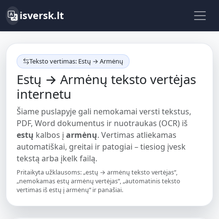
isversk.lt
Teksto vertimas: Estų → Armėnų
Estų → Armėnų teksto vertėjas
internetu
Šiame puslapyje gali nemokamai versti tekstus,
PDF, Word dokumentus ir nuotraukas (OCR) iš
estų
kalbos į
armėnų
. Vertimas atliekamas
automatiškai, greitai ir patogiai – tiesiog įvesk
tekstą arba įkelk failą.
Pritaikyta užklausoms: „estų → armėnų teksto vertėjas“,
„nemokamas estų armėnų vertėjas“, „automatinis teksto
vertimas iš estų į armėnų“ ir panašiai.