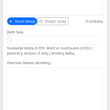
Versti tekstą
Išvalyti lauką
0 simbolių
Įkelti failą
Nuskaityk tekstą iš PDF, Word ar nuotraukos (OCR) ir
paversk jį vertimu iš estų į armėnų kalbą.
Išverstas tekstas (Armėnų)