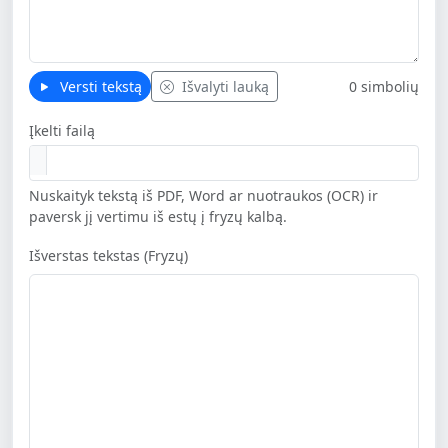
Versti tekstą
Išvalyti lauką
0 simbolių
Įkelti failą
Nuskaityk tekstą iš PDF, Word ar nuotraukos (OCR) ir
paversk jį vertimu iš estų į fryzų kalbą.
Išverstas tekstas (Fryzų)