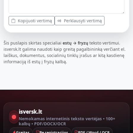
Kopijuoti vertimą
Perklausyti vertimą
Šis puslapis skirtas specialiai
estų → fryzų
teksto vertimui.
isversk.lt galima naudoti kaip greitą pagalbininką verčiant el.
laiškus, dokumentus, socialinių tinklų įrašus ar kitą kasdienę
informaciją iš estų į fryzų kalbą.
isversk.lt
Nemokamas internetinis teksto vertėjas • 100+
kalbų • PDF/DOCX/OCR
Greitas
Be registracijos
PDF / Word / OCR