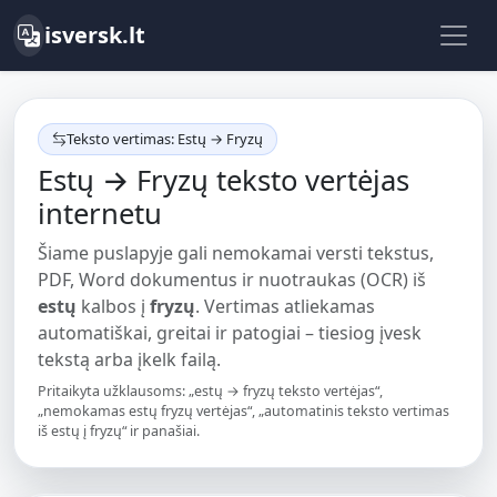
isversk.lt
Teksto vertimas: Estų → Fryzų
Estų → Fryzų teksto vertėjas
internetu
Šiame puslapyje gali nemokamai versti tekstus,
PDF, Word dokumentus ir nuotraukas (OCR) iš
estų
kalbos į
fryzų
. Vertimas atliekamas
automatiškai, greitai ir patogiai – tiesiog įvesk
tekstą arba įkelk failą.
Pritaikyta užklausoms: „estų → fryzų teksto vertėjas“,
„nemokamas estų fryzų vertėjas“, „automatinis teksto vertimas
iš estų į fryzų“ ir panašiai.