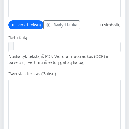
Versti tekstą
Išvalyti lauką
0 simbolių
Įkelti failą
Nuskaityk tekstą iš PDF, Word ar nuotraukos (OCR) ir
paversk jį vertimu iš estų į galisų kalbą.
Išverstas tekstas (Galisų)