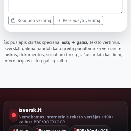
Kopijuoti vertimą
Perklausyti vertimą
Šis puslapis skirtas specialiai
estų → galisų
teksto vertimui.
isversk.lt galima naudoti kaip greitą pagalbininką verčiant el.
laiškus, dokumentus, socialinių tinklų įrašus ar kitą kasdienę
informaciją iš estų į galisų kalbą.
isversk.lt
Nemokamas internetinis teksto vertėjas • 100+
kalbų • PDF/DOCX/OCR
Greitas
Be registracijos
PDF / Word / OCR