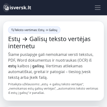
isversk.lt
Teksto vertimas: Estų → Galisų
Estų → Galisų teksto vertėjas
internetu
Šiame puslapyje gali nemokamai versti tekstus,
PDF, Word dokumentus ir nuotraukas (OCR) iš
estų
kalbos į
galisų
. Vertimas atliekamas
automatiškai, greitai ir patogiai – tiesiog įvesk
tekstą arba įkelk failą.
Pritaikyta užklausoms: „estų → galisų teksto vertėjas“,
„nemokamas estų galisų vertėjas“, „automatinis teksto vertimas
iš estų į galisų“ ir panašiai.