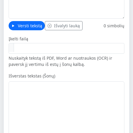
Versti tekstą
Išvalyti lauką
0 simbolių
Įkelti failą
Nuskaityk tekstą iš PDF, Word ar nuotraukos (OCR) ir
paversk jį vertimu iš estų į šonų kalbą.
Išverstas tekstas (Šonų)