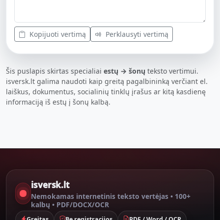
Kopijuoti vertimą
Perklausyti vertimą
Šis puslapis skirtas specialiai
estų → šonų
teksto vertimui.
isversk.lt galima naudoti kaip greitą pagalbininką verčiant el.
laiškus, dokumentus, socialinių tinklų įrašus ar kitą kasdienę
informaciją iš estų į šonų kalbą.
isversk.lt
Nemokamas internetinis teksto vertėjas • 100+
kalbų • PDF/DOCX/OCR
Greitas
Be registracijos
PDF / Word / OCR