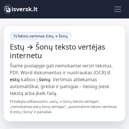
isversk.lt
Teksto vertimas: Estų → Šonų
Estų → Šonų teksto vertėjas
internetu
Šiame puslapyje gali nemokamai versti tekstus,
PDF, Word dokumentus ir nuotraukas (OCR) iš
estų
kalbos į
šonų
. Vertimas atliekamas
automatiškai, greitai ir patogiai – tiesiog įvesk
tekstą arba įkelk failą.
Pritaikyta užklausoms: „estų → šonų teksto vertėjas“,
„nemokamas estų šonų vertėjas“, „automatinis teksto vertimas
iš estų į šonų“ ir panašiai.