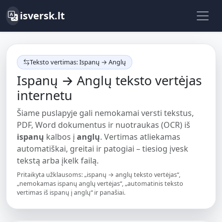
isversk.lt
Teksto vertimas: Ispanų → Anglų
Ispanų → Anglų teksto vertėjas
internetu
Šiame puslapyje gali nemokamai versti tekstus,
PDF, Word dokumentus ir nuotraukas (OCR) iš
ispanų
kalbos į
anglų
. Vertimas atliekamas
automatiškai, greitai ir patogiai – tiesiog įvesk
tekstą arba įkelk failą.
Pritaikyta užklausoms: „ispanų → anglų teksto vertėjas“,
„nemokamas ispanų anglų vertėjas“, „automatinis teksto
vertimas iš ispanų į anglų“ ir panašiai.