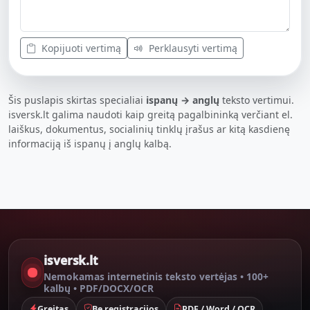
Kopijuoti vertimą
Perklausyti vertimą
Šis puslapis skirtas specialiai
ispanų → anglų
teksto vertimui.
isversk.lt galima naudoti kaip greitą pagalbininką verčiant el.
laiškus, dokumentus, socialinių tinklų įrašus ar kitą kasdienę
informaciją iš ispanų į anglų kalbą.
isversk.lt
Nemokamas internetinis teksto vertėjas • 100+
kalbų • PDF/DOCX/OCR
Greitas
Be registracijos
PDF / Word / OCR