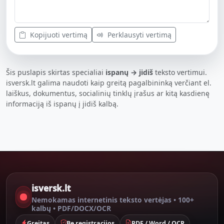
Kopijuoti vertimą
Perklausyti vertimą
Šis puslapis skirtas specialiai
ispanų → jidiš
teksto vertimui.
isversk.lt galima naudoti kaip greitą pagalbininką verčiant el.
laiškus, dokumentus, socialinių tinklų įrašus ar kitą kasdienę
informaciją iš ispanų į jidiš kalbą.
isversk.lt
Nemokamas internetinis teksto vertėjas • 100+
kalbų • PDF/DOCX/OCR
Greitas
Be registracijos
PDF / Word / OCR