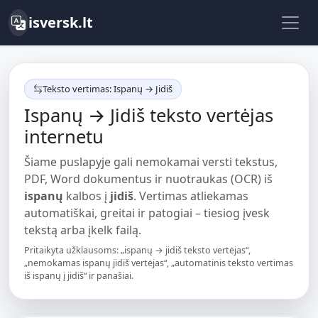
isversk.lt
Teksto vertimas: Ispanų → Jidiš
Ispanų → Jidiš teksto vertėjas
internetu
Šiame puslapyje gali nemokamai versti tekstus,
PDF, Word dokumentus ir nuotraukas (OCR) iš
ispanų
kalbos į
jidiš
. Vertimas atliekamas
automatiškai, greitai ir patogiai – tiesiog įvesk
tekstą arba įkelk failą.
Pritaikyta užklausoms: „ispanų → jidiš teksto vertėjas“,
„nemokamas ispanų jidiš vertėjas“, „automatinis teksto vertimas
iš ispanų į jidiš“ ir panašiai.