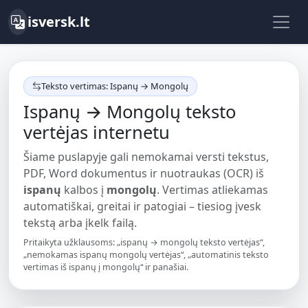
isversk.lt
Teksto vertimas: Ispanų → Mongolų
Ispanų → Mongolų teksto
vertėjas internetu
Šiame puslapyje gali nemokamai versti tekstus,
PDF, Word dokumentus ir nuotraukas (OCR) iš
ispanų
kalbos į
mongolų
. Vertimas atliekamas
automatiškai, greitai ir patogiai – tiesiog įvesk
tekstą arba įkelk failą.
Pritaikyta užklausoms: „ispanų → mongolų teksto vertėjas“,
„nemokamas ispanų mongolų vertėjas“, „automatinis teksto
vertimas iš ispanų į mongolų“ ir panašiai.