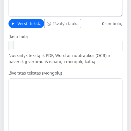
Versti tekstą
Išvalyti lauką
0 simbolių
Įkelti failą
Nuskaityk tekstą iš PDF, Word ar nuotraukos (OCR) ir
paversk jį vertimu iš ispanų į mongolų kalbą.
Išverstas tekstas (Mongolų)