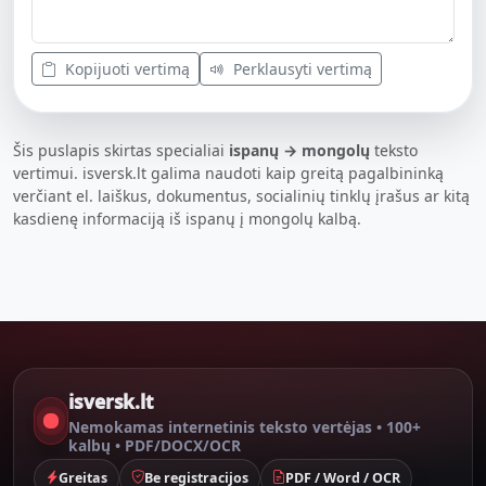
Kopijuoti vertimą
Perklausyti vertimą
Šis puslapis skirtas specialiai
ispanų → mongolų
teksto
vertimui. isversk.lt galima naudoti kaip greitą pagalbininką
verčiant el. laiškus, dokumentus, socialinių tinklų įrašus ar kitą
kasdienę informaciją iš ispanų į mongolų kalbą.
isversk.lt
Nemokamas internetinis teksto vertėjas • 100+
kalbų • PDF/DOCX/OCR
Greitas
Be registracijos
PDF / Word / OCR