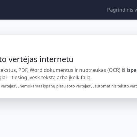
Pagrindinis v
to vertėjas internetu
 tekstus, PDF, Word dokumentus ir nuotraukas (OCR) iš
isp
ai – tiesiog įvesk tekstą arba įkelk failą.
vertėjas“, „nemokamas ispanų pietų soto vertėjas“, „automatinis teksto vertim