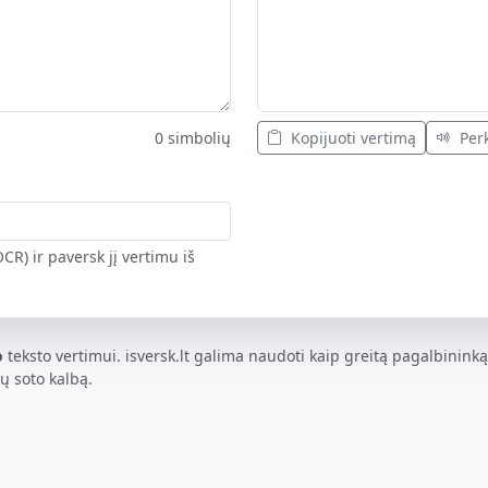
0 simbolių
Kopijuoti vertimą
Perk
CR) ir paversk jį vertimu iš
o
teksto vertimui. isversk.lt galima naudoti kaip greitą pagalbininką
tų soto kalbą.