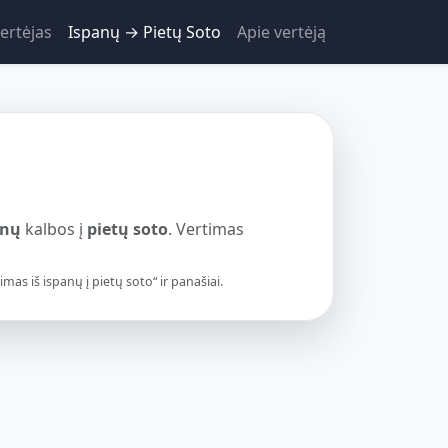
ertėjas
Ispanų → Pietų Soto
Apie vertėją
anų
kalbos į
pietų soto
. Vertimas
as iš ispanų į pietų soto“ ir panašiai.