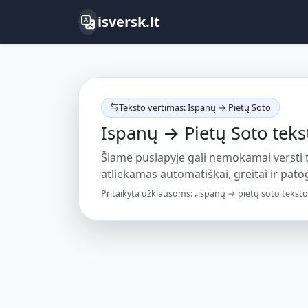
isversk.lt
Teksto vertimas: Ispanų → Pietų Soto
Ispanų → Pietų Soto teks
Šiame puslapyje gali nemokamai versti
atliekamas automatiškai, greitai ir patogi
Pritaikyta užklausoms: „ispanų → pietų soto teksto 