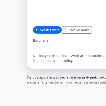
Versti tekstą
Išvalyti lauką
Įkelti failą
Nuskaityk tekstą iš PDF, Word ar nuotraukos (O
ispanų į pietų soto kalbą.
Šis puslapis skirtas specialiai
ispanų → pietų sot
įrašus ar kitą kasdienę informaciją iš ispanų į pie