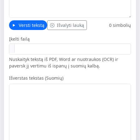
Versti tekstą
Išvalyti lauką
0 simbolių
Įkelti failą
Nuskaityk tekstą iš PDF, Word ar nuotraukos (OCR) ir
paversk jį vertimu iš ispanų į suomių kalbą.
Išverstas tekstas (Suomių)