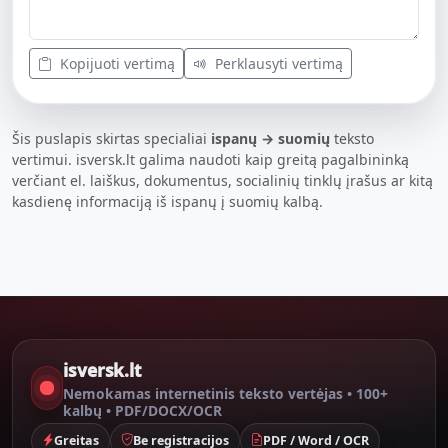
Kopijuoti vertimą
Perklausyti vertimą
Šis puslapis skirtas specialiai
ispanų → suomių
teksto
vertimui. isversk.lt galima naudoti kaip greitą pagalbininką
verčiant el. laiškus, dokumentus, socialinių tinklų įrašus ar kitą
kasdienę informaciją iš ispanų į suomių kalbą.
isversk.lt
Nemokamas internetinis teksto vertėjas • 100+
kalbų • PDF/DOCX/OCR
Greitas
Be registracijos
PDF / Word / OCR