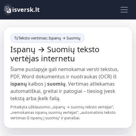
isversk.lt
Teksto vertimas: Ispanų → Suomių
Ispanų → Suomių teksto
vertėjas internetu
Šiame puslapyje gali nemokamai versti tekstus,
PDF, Word dokumentus ir nuotraukas (OCR) iš
ispanų
kalbos į
suomių
. Vertimas atliekamas
automatiškai, greitai ir patogiai – tiesiog įvesk
tekstą arba įkelk failą.
Pritaikyta užklausoms: „ispanų → suomių teksto vertėjas“,
„nemokamas ispanų suomių vertėjas“, „automatinis teksto
vertimas iš ispanų į suomių“ ir panašiai.