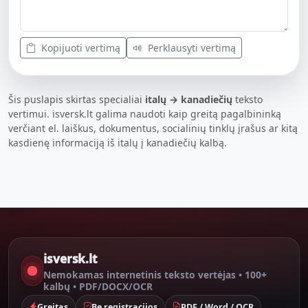
Kopijuoti vertimą
Perklausyti vertimą
Šis puslapis skirtas specialiai
italų → kanadiečių
teksto
vertimui. isversk.lt galima naudoti kaip greitą pagalbininką
verčiant el. laiškus, dokumentus, socialinių tinklų įrašus ar kitą
kasdienę informaciją iš italų į kanadiečių kalbą.
isversk.lt
Nemokamas internetinis teksto vertėjas • 100+
kalbų • PDF/DOCX/OCR
Greitas
Be registracijos
PDF / Word / OCR