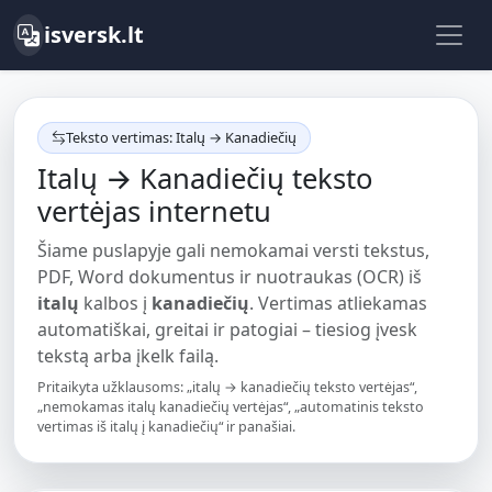
isversk.lt
Teksto vertimas: Italų → Kanadiečių
Italų → Kanadiečių teksto
vertėjas internetu
Šiame puslapyje gali nemokamai versti tekstus,
PDF, Word dokumentus ir nuotraukas (OCR) iš
italų
kalbos į
kanadiečių
. Vertimas atliekamas
automatiškai, greitai ir patogiai – tiesiog įvesk
tekstą arba įkelk failą.
Pritaikyta užklausoms: „italų → kanadiečių teksto vertėjas“,
„nemokamas italų kanadiečių vertėjas“, „automatinis teksto
vertimas iš italų į kanadiečių“ ir panašiai.