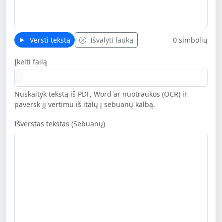
Versti tekstą
Išvalyti lauką
0 simbolių
Įkelti failą
Nuskaityk tekstą iš PDF, Word ar nuotraukos (OCR) ir
paversk jį vertimu iš italų į sebuanų kalbą.
Išverstas tekstas (Sebuanų)