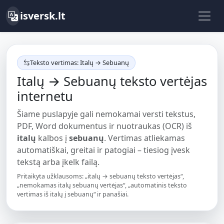
isversk.lt
Teksto vertimas: Italų → Sebuanų
Italų → Sebuanų teksto vertėjas
internetu
Šiame puslapyje gali nemokamai versti tekstus,
PDF, Word dokumentus ir nuotraukas (OCR) iš
italų
kalbos į
sebuanų
. Vertimas atliekamas
automatiškai, greitai ir patogiai – tiesiog įvesk
tekstą arba įkelk failą.
Pritaikyta užklausoms: „italų → sebuanų teksto vertėjas“,
„nemokamas italų sebuanų vertėjas“, „automatinis teksto
vertimas iš italų į sebuanų“ ir panašiai.