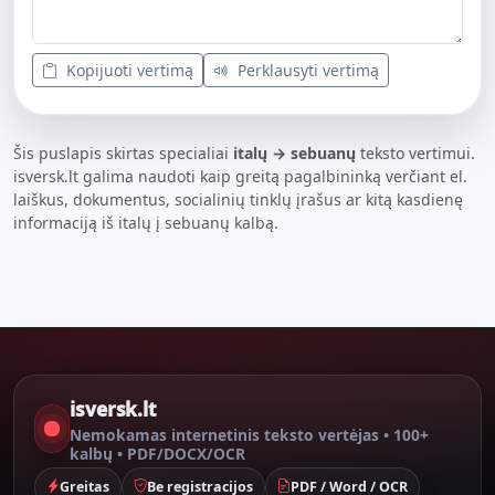
Kopijuoti vertimą
Perklausyti vertimą
Šis puslapis skirtas specialiai
italų → sebuanų
teksto vertimui.
isversk.lt galima naudoti kaip greitą pagalbininką verčiant el.
laiškus, dokumentus, socialinių tinklų įrašus ar kitą kasdienę
informaciją iš italų į sebuanų kalbą.
isversk.lt
Nemokamas internetinis teksto vertėjas • 100+
kalbų • PDF/DOCX/OCR
Greitas
Be registracijos
PDF / Word / OCR