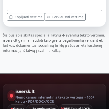
Kopijuoti vertimą
Perklausyti vertimą
Šis puslapis skirtas specialiai
latvių → svahilių
teksto vertimui.
isversk.lt galima naudoti kaip greitą pagalbininką verčiant el.
laiškus, dokumentus, socialinių tinklų įrašus ar kitą kasdienę
informaciją iš latvių į svahilių kalbą.
isversk.lt
Nemokamas internetinis teksto vertėjas • 100+
kalbų • PDF/DOCX/OCR
Greitas
Be registracijos
PDF / Word / OCR