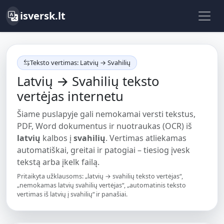
isversk.lt
Teksto vertimas: Latvių → Svahilių
Latvių → Svahilių teksto
vertėjas internetu
Šiame puslapyje gali nemokamai versti tekstus,
PDF, Word dokumentus ir nuotraukas (OCR) iš
latvių
kalbos į
svahilių
. Vertimas atliekamas
automatiškai, greitai ir patogiai – tiesiog įvesk
tekstą arba įkelk failą.
Pritaikyta užklausoms: „latvių → svahilių teksto vertėjas“,
„nemokamas latvių svahilių vertėjas“, „automatinis teksto
vertimas iš latvių į svahilių“ ir panašiai.