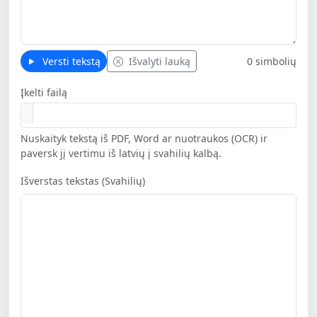
Versti tekstą
Išvalyti lauką
0 simbolių
Įkelti failą
Nuskaityk tekstą iš PDF, Word ar nuotraukos (OCR) ir
paversk jį vertimu iš latvių į svahilių kalbą.
Išverstas tekstas (Svahilių)