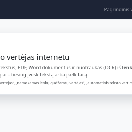
Pagrindinis 
 vertėjas internetu
 tekstus, PDF, Word dokumentus ir nuotraukas (OCR) iš
len
ai – tiesiog įvesk tekstą arba įkelk failą.
ertėjas“, „nemokamas lenkų gudžaratų vertėjas“, „automatinis teksto vertimas