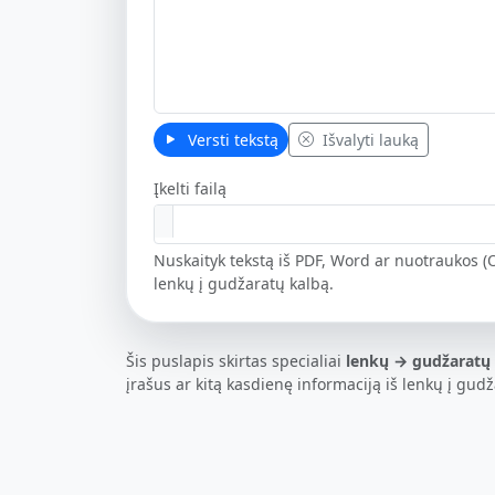
Versti tekstą
Išvalyti lauką
Įkelti failą
Nuskaityk tekstą iš PDF, Word ar nuotraukos (O
lenkų į gudžaratų kalbą.
Šis puslapis skirtas specialiai
lenkų → gudžaratų
įrašus ar kitą kasdienę informaciją iš lenkų į gud