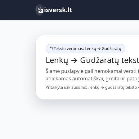
isversk.lt
Teksto vertimas: Lenkų → Gudžaratų
Lenkų → Gudžaratų teksto
Šiame puslapyje gali nemokamai versti
atliekamas automatiškai, greitai ir patogi
Pritaikyta užklausoms: „lenkų → gudžaratų teksto v