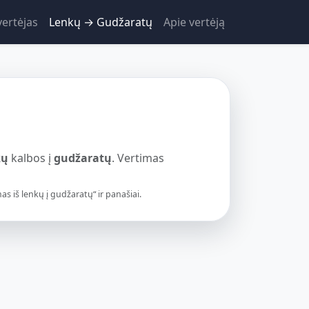
vertėjas
Lenkų → Gudžaratų
Apie vertėją
kų
kalbos į
gudžaratų
. Vertimas
 iš lenkų į gudžaratų“ ir panašiai.