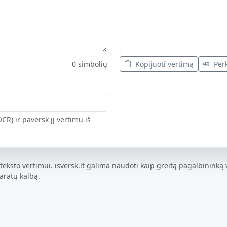
0 simbolių
Kopijuoti vertimą
Perk
CR) ir paversk jį vertimu iš
teksto vertimui. isversk.lt galima naudoti kaip greitą pagalbininką v
žaratų kalbą.