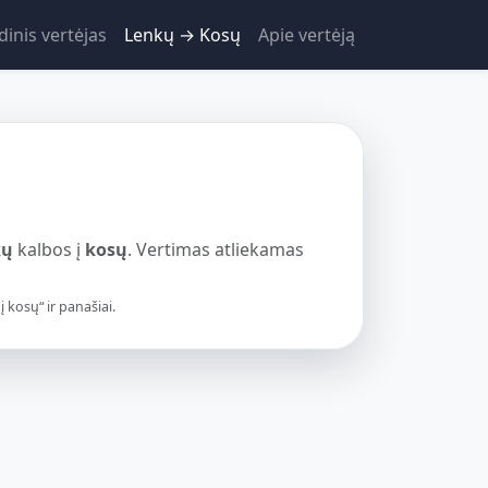
dinis vertėjas
Lenkų → Kosų
Apie vertėją
kų
kalbos į
kosų
. Vertimas atliekamas
 kosų“ ir panašiai.