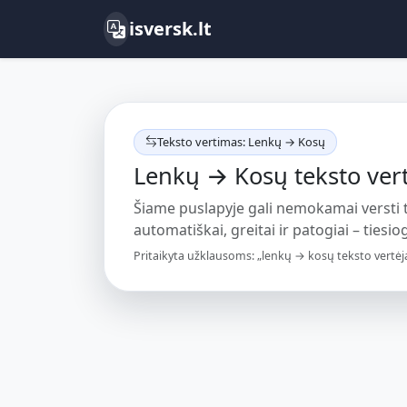
isversk.lt
Teksto vertimas: Lenkų → Kosų
Lenkų → Kosų teksto vert
Šiame puslapyje gali nemokamai versti
automatiškai, greitai ir patogiai – tiesiog
Pritaikyta užklausoms: „lenkų → kosų teksto vertėja