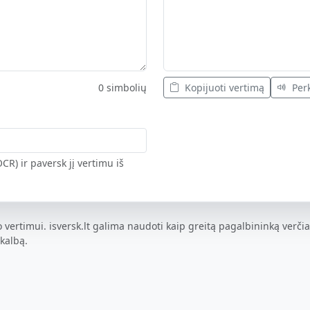
0 simbolių
Kopijuoti vertimą
Perk
CR) ir paversk jį vertimu iš
 vertimui. isversk.lt galima naudoti kaip greitą pagalbininką verčia
 kalbą.