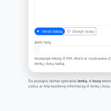
Versti tekstą
Išvalyti lauką
Įkelti failą
Nuskaityk tekstą iš PDF, Word ar nuotraukos (O
lenkų į kosų kalbą.
Šis puslapis skirtas specialiai
lenkų → kosų
teksto
įrašus ar kitą kasdienę informaciją iš lenkų į kosų