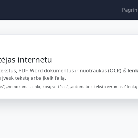
Pagrin
ėjas internetu
 tekstus, PDF, Word dokumentus ir nuotraukas (OCR) iš
len
 įvesk tekstą arba įkelk failą.
s“, „nemokamas lenkų kosų vertėjas“, „automatinis teksto vertimas iš lenkų į