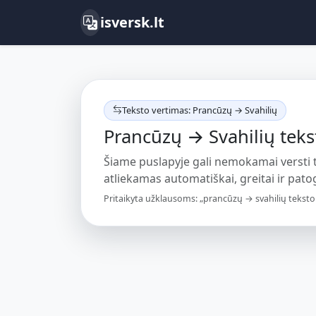
isversk.lt
Teksto vertimas: Prancūzų → Svahilių
Prancūzų → Svahilių teks
Šiame puslapyje gali nemokamai versti
atliekamas automatiškai, greitai ir patogi
Pritaikyta užklausoms: „prancūzų → svahilių teksto 