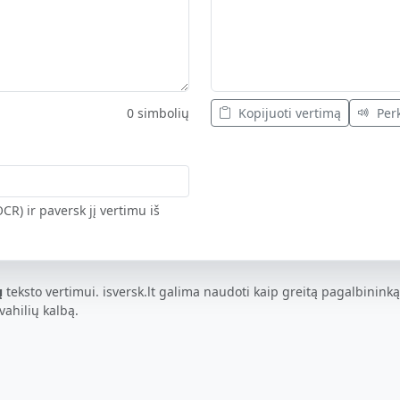
0 simbolių
Kopijuoti vertimą
Perk
CR) ir paversk jį vertimu iš
ų
teksto vertimui. isversk.lt galima naudoti kaip greitą pagalbininką
vahilių kalbą.