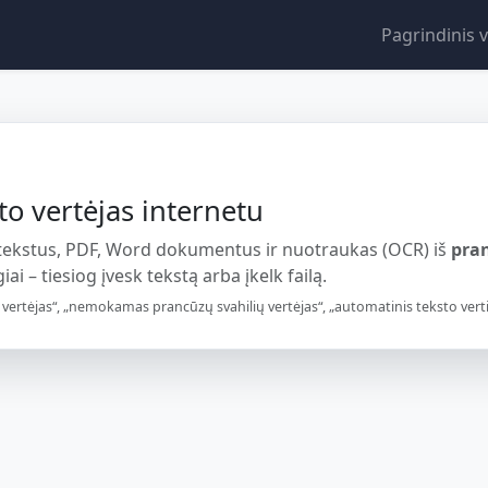
Pagrindinis v
to vertėjas internetu
 tekstus, PDF, Word dokumentus ir nuotraukas (OCR) iš
pra
ai – tiesiog įvesk tekstą arba įkelk failą.
vertėjas“, „nemokamas prancūzų svahilių vertėjas“, „automatinis teksto vertima