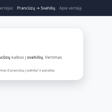
ertėjas
Prancūzų → Svahilių
Apie vertėją
ncūzų
kalbos į
svahilių
. Vertimas
s iš prancūzų į svahilių“ ir panašiai.