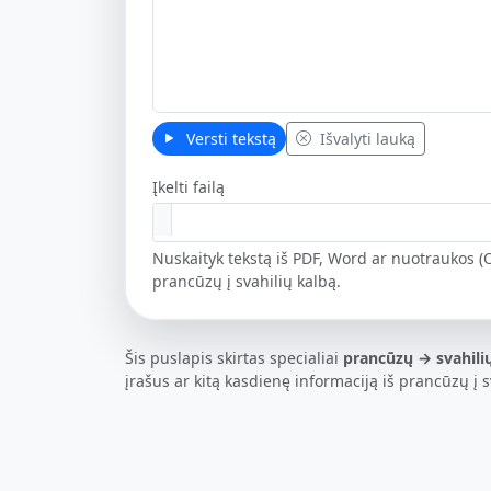
Versti tekstą
Išvalyti lauką
Įkelti failą
Nuskaityk tekstą iš PDF, Word ar nuotraukos (O
prancūzų į svahilių kalbą.
Šis puslapis skirtas specialiai
prancūzų → svahili
įrašus ar kitą kasdienę informaciją iš prancūzų į s