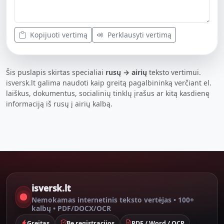
Kopijuoti vertimą
Perklausyti vertimą
Šis puslapis skirtas specialiai
rusų → airių
teksto vertimui.
isversk.lt galima naudoti kaip greitą pagalbininką verčiant el.
laiškus, dokumentus, socialinių tinklų įrašus ar kitą kasdienę
informaciją iš rusų į airių kalbą.
isversk.lt
Nemokamas internetinis teksto vertėjas • 100+
kalbų • PDF/DOCX/OCR
Greitas
Be registracijos
PDF / Word / OCR