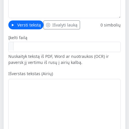
Versti tekstą
Išvalyti lauką
0 simbolių
Įkelti failą
Nuskaityk tekstą iš PDF, Word ar nuotraukos (OCR) ir
paversk jį vertimu iš rusų į airių kalbą.
Išverstas tekstas (Airių)