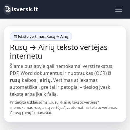
isversk.lt
Teksto vertimas: Rusų → Airių
Rusų → Airių teksto vertėjas
internetu
Šiame puslapyje gali nemokamai versti tekstus,
PDF, Word dokumentus ir nuotraukas (OCR) iš
rusų
kalbos į
airių
. Vertimas atliekamas
automatiškai, greitai ir patogiai – tiesiog įvesk
tekstą arba įkelk failą.
Pritaikyta užklausoms: „rusų → airių teksto vertėjas“,
„nemokamas rusų airių vertėjas“, „automatinis teksto vertimas
iš rusų į airių“ ir panašiai.