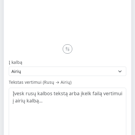
Į kalbą
Tekstas vertimui (Rusų → Airių)