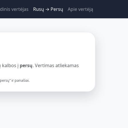
dinis vertėjas
Rusų → Persų
Apie vertėją
ų
kalbos į
persų
. Vertimas atliekamas
ersų“ ir panašiai.