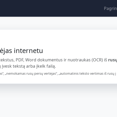
Pagrin
ėjas internetu
 tekstus, PDF, Word dokumentus ir nuotraukas (OCR) iš
rus
 įvesk tekstą arba įkelk failą.
s“, „nemokamas rusų persų vertėjas“, „automatinis teksto vertimas iš rusų į p