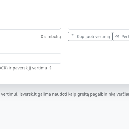
0 simbolių
Kopijuoti vertimą
Perk
CR) ir paversk jį vertimu iš
 vertimui. isversk.lt galima naudoti kaip greitą pagalbininką verčian