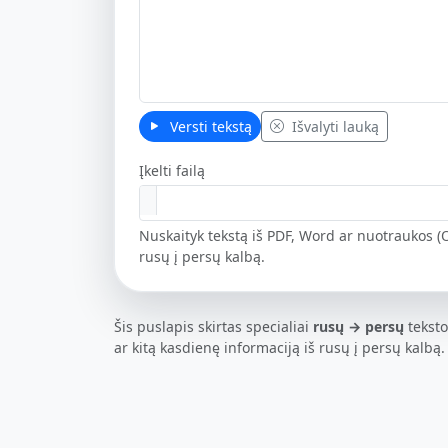
Versti tekstą
Išvalyti lauką
Įkelti failą
Nuskaityk tekstą iš PDF, Word ar nuotraukos (O
rusų į persų kalbą.
Šis puslapis skirtas specialiai
rusų → persų
teksto
ar kitą kasdienę informaciją iš rusų į persų kalbą.