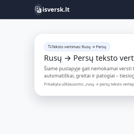
isversk.lt
Teksto vertimas: Rusų → Persų
Rusų → Persų teksto vert
Šiame puslapyje gali nemokamai versti
automatiškai, greitai ir patogiai – tiesiog
Pritaikyta užklausoms: „rusų → persų teksto vertėja