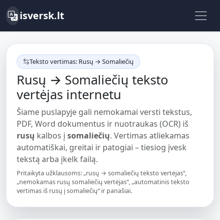
isversk.lt
Teksto vertimas: Rusų → Somaliečių
Rusų → Somaliečių teksto
vertėjas internetu
Šiame puslapyje gali nemokamai versti tekstus,
PDF, Word dokumentus ir nuotraukas (OCR) iš
rusų
kalbos į
somaliečių
. Vertimas atliekamas
automatiškai, greitai ir patogiai – tiesiog įvesk
tekstą arba įkelk failą.
Pritaikyta užklausoms: „rusų → somaliečių teksto vertėjas“,
„nemokamas rusų somaliečių vertėjas“, „automatinis teksto
vertimas iš rusų į somaliečių“ ir panašiai.