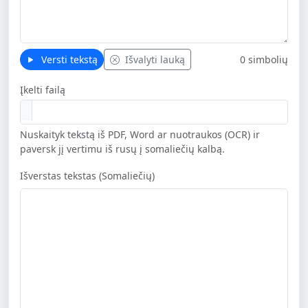
Versti tekstą
Išvalyti lauką
0 simbolių
Įkelti failą
Nuskaityk tekstą iš PDF, Word ar nuotraukos (OCR) ir
paversk jį vertimu iš rusų į somaliečių kalbą.
Išverstas tekstas (Somaliečių)