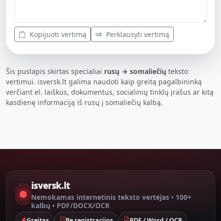
Kopijuoti vertimą
Perklausyti vertimą
Šis puslapis skirtas specialiai
rusų → somaliečių
teksto
vertimui. isversk.lt galima naudoti kaip greitą pagalbininką
verčiant el. laiškus, dokumentus, socialinių tinklų įrašus ar kitą
kasdienę informaciją iš rusų į somaliečių kalbą.
isversk.lt
Nemokamas internetinis teksto vertėjas • 100+
kalbų • PDF/DOCX/OCR
Greitas
Be registracijos
PDF / Word / OCR