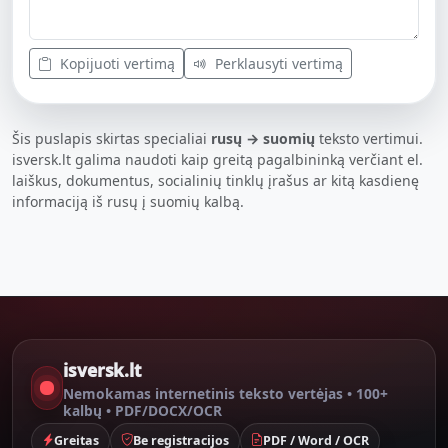
Kopijuoti vertimą
Perklausyti vertimą
Šis puslapis skirtas specialiai
rusų → suomių
teksto vertimui.
isversk.lt galima naudoti kaip greitą pagalbininką verčiant el.
laiškus, dokumentus, socialinių tinklų įrašus ar kitą kasdienę
informaciją iš rusų į suomių kalbą.
isversk.lt
Nemokamas internetinis teksto vertėjas • 100+
kalbų • PDF/DOCX/OCR
Greitas
Be registracijos
PDF / Word / OCR