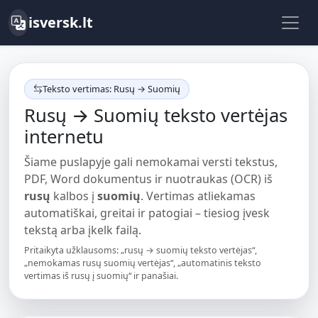
isversk.lt
Teksto vertimas: Rusų → Suomių
Rusų → Suomių teksto vertėjas
internetu
Šiame puslapyje gali nemokamai versti tekstus,
PDF, Word dokumentus ir nuotraukas (OCR) iš
rusų
kalbos į
suomių
. Vertimas atliekamas
automatiškai, greitai ir patogiai – tiesiog įvesk
tekstą arba įkelk failą.
Pritaikyta užklausoms: „rusų → suomių teksto vertėjas“,
„nemokamas rusų suomių vertėjas“, „automatinis teksto
vertimas iš rusų į suomių“ ir panašiai.