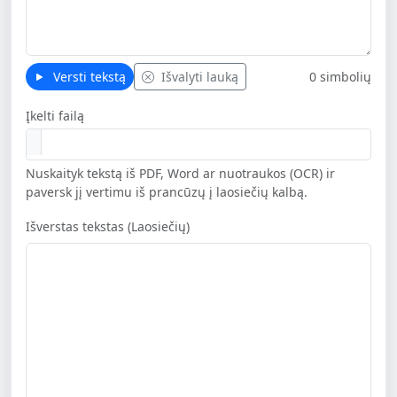
Versti tekstą
Išvalyti lauką
0 simbolių
Įkelti failą
Nuskaityk tekstą iš PDF, Word ar nuotraukos (OCR) ir
paversk jį vertimu iš prancūzų į laosiečių kalbą.
Išverstas tekstas (Laosiečių)