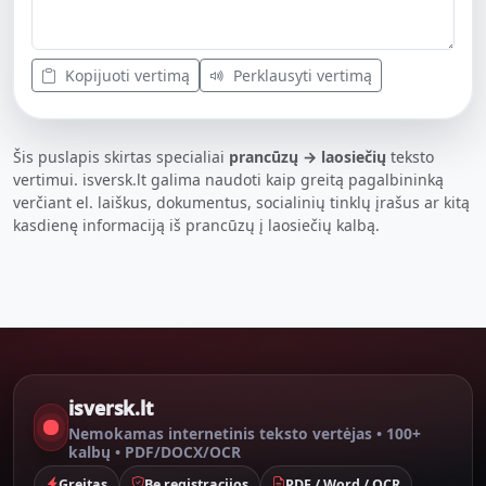
Kopijuoti vertimą
Perklausyti vertimą
Šis puslapis skirtas specialiai
prancūzų → laosiečių
teksto
vertimui. isversk.lt galima naudoti kaip greitą pagalbininką
verčiant el. laiškus, dokumentus, socialinių tinklų įrašus ar kitą
kasdienę informaciją iš prancūzų į laosiečių kalbą.
isversk.lt
Nemokamas internetinis teksto vertėjas • 100+
kalbų • PDF/DOCX/OCR
Greitas
Be registracijos
PDF / Word / OCR