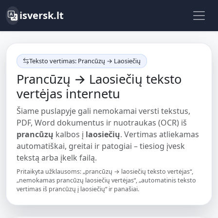
isversk.lt
Teksto vertimas: Prancūzų → Laosiečių
Prancūzų → Laosiečių teksto
vertėjas internetu
Šiame puslapyje gali nemokamai versti tekstus,
PDF, Word dokumentus ir nuotraukas (OCR) iš
prancūzų
kalbos į
laosiečių
. Vertimas atliekamas
automatiškai, greitai ir patogiai – tiesiog įvesk
tekstą arba įkelk failą.
Pritaikyta užklausoms: „prancūzų → laosiečių teksto vertėjas“,
„nemokamas prancūzų laosiečių vertėjas“, „automatinis teksto
vertimas iš prancūzų į laosiečių“ ir panašiai.